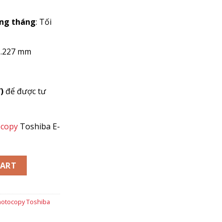
àng tháng
: Tối
1.227 mm
)
để được tư
ocopy
Toshiba E-
STUDIO 5508A quantity
CART
otocopy Toshiba