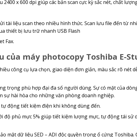
2400 x 600 dpi giúp các bản scan cực kỳ sắc nét, chất lượng
 tài liệu scan theo nhiều hình thức. Scan lưu file đến từ nh
qua thiết bị lưu trữ nhanh USB Flash
et Fax.
ưu của máy photocopy Toshiba E-St
ều công cụ lựa chọn, giao diện đơn giản, màu sắc rõ nét dễ
sang trọng phù hợp đại đa số người dùng. Sự có mặt của dò
ên sự hài hòa cho những văn phòng doanh nghiệp.
 tự động tiết kiệm điện khi không dùng đến.
i độ phủ mực 5% giúp tiết kiệm lượng mực, tự động tái sử 
o mật dữ liệu SED – ADI độc quyền trong ổ cứng Toshiba.