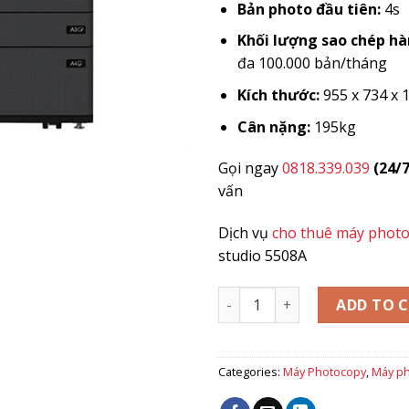
Bản photo đầu tiên:
4s
Khối lượng sao chép h
đa 100.000 bản/tháng
Kích thước:
955 x 734 x 
Cân nặng:
195kg
Gọi ngay
0818.339.039
(24/7
vấn
Dịch vụ
cho thuê máy phot
studio 5508A
MÁY PHOTOCOPY TOSHIBA E-
ADD TO 
Categories:
Máy Photocopy
,
Máy ph