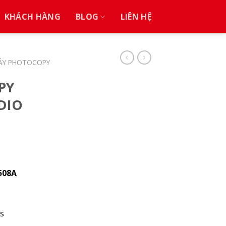
KHÁCH HÀNG
BLOG
LIÊN HỆ
ÁY PHOTOCOPY
PY
DIO
508A
s