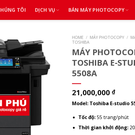
CHÚNG TÔI
DỊCH VỤ
BÁN MÁY PHOTOCOPY
HOME
/
MÁY PHOTOCOPY
/
M
TOSHIBA
MÁY PHOTOCO
TOSHIBA E-STU
5508A
21,000,000
₫
Model:
Toshiba E-studio 5
Tốc độ:
55 trang/phút
Thời gian khởi động:
20