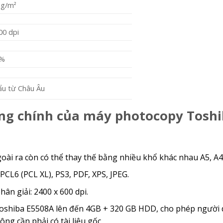
 g/m²
00 dpi
0%
ẩu từ Châu Âu
ăng chính của máy photocopy Toshi
goài ra còn có thể thay thế bằng nhiều khổ khác nhau A5, A4
CL6 (PCL XL), PS3, PDF, XPS, JPEG.
ân giải: 2400 x 600 dpi.
shiba E5508A lên đến 4GB + 320 GB HDD, cho phép người dù
ông cần phải có tài liệu gốc.