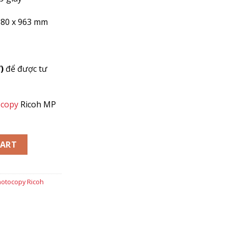
680 x 963
mm
)
để được tư
ocopy
Ricoh MP
054 quantity
CART
otocopy Ricoh