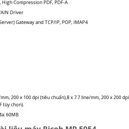
PDF, High Compression PDF, PDF-A
WAIN Driver
l Server) Gateway and TCP/IP, POP, IMAP4
P
/mm, 200 x 100 dpi (tiêu chuẩn),8 x 7.7 line/mm, 200 x 200 dpi
F tùy chọn).
 đa: 60MB
tài liệu máy Ricoh MP 5054