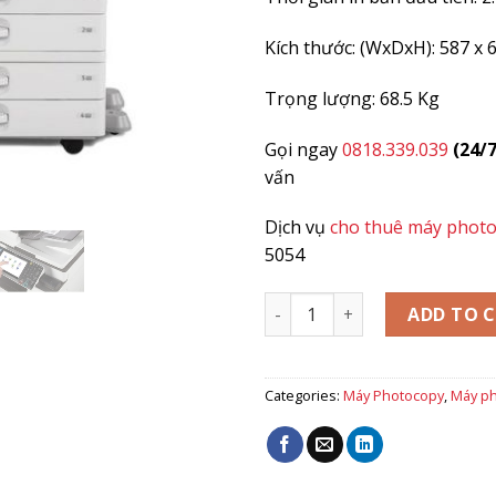
Kích thước: (WxDxH):
587 x 
Trọng lượng: 68.5 Kg
Gọi ngay
0818.339.039
(24/7
vấn
Dịch vụ
cho thuê máy phot
5054
MÁY PHOTOCOPY RICOH MP 5
ADD TO 
Categories:
Máy Photocopy
,
Máy ph