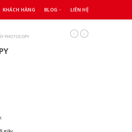
KHÁCH HÀNG
BLOG
LIÊN HỆ
ÁY PHOTOCOPY
PY
.
9 giây