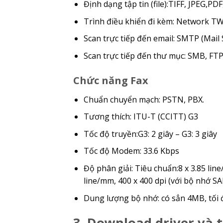
Định dạng tập tin (file):TIFF, JPEG,
Trình điều khiển đi kèm: Network T
Scan trực tiếp đến email: SMTP (Mai
Scan trực tiếp đến thư mục: SMB, FT
Chức năng Fax
Chuẩn chuyển mạch: PSTN, PBX.
Tương thích: ITU-T (CCITT) G3
Tốc độ truyền:G3: 2 giây – G3: 3 giây
Tốc độ Modem: 33.6 Kbps
Độ phân giải: Tiêu chuẩn:8 x 3.85 line
line/mm, 400 x 400 dpi (với bộ nhớ SA
Dung lượng bộ nhớ: có sẳn 4MB, tối
3. Download driver và 