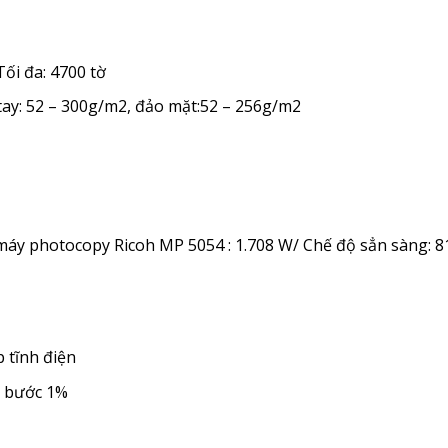
ối đa: 4700 tờ
tay: 52 – 300g/m2, đảo mặt:52 – 256g/m2
 máy photocopy Ricoh MP 5054 : 1.708 W/ Chế độ sẳn sàng: 8
p tĩnh điện
i bước 1%