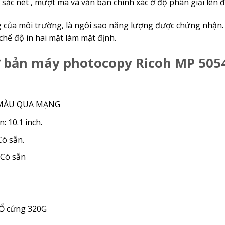
sắc nét , mượt mà và văn bản chính xác ở độ phân giải lên đ
g của môi trường, là ngôi sao năng lượng được chứng nhận
 chế độ in hai mặt làm mặt định.
cơ bản máy photocopy Ricoh MP 505
N MÀU QUA MẠNG
: 10.1 inch.
Có sẵn.
 Có sẵn
 Ổ cứng 320G