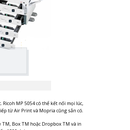
. Ricoh MP 5054 có thể kết nối mọi lúc,
iếp từ Air Print và Mopria cũng sẳn có.
ive TM, Box TM hoặc Dropbox TM và in