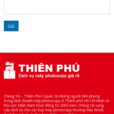
Gửi
Chúng tôi – Thiên Phú Copier, là những người tiên phong
trong kinh doanh máy photocopy ở Thành phố Hồ Chí Minh và
khu vực Miền Nam hoạt động từ 2002 năm. Chúng tôi cung
cấp dịch vụ cho các loại máy photocopy thương hiệu Ricoh,