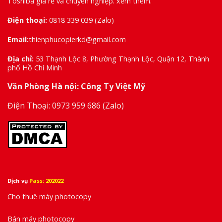
Toshiba giá rẻ và chuyên nghiệp.
xem thêm
.
Điện thoại:
0818 339 039
(Zalo)
Email:
thienphucopierkd@gmail.com
Địa chỉ:
53 Thạnh Lộc 8, Phường Thạnh Lộc, Quận 12, Thành
phố Hồ Chí Minh
Văn Phòng Hà nội: Công Ty Việt Mỹ
Điện Thoại:
0973 959 686
(Zalo)
Dịch vụ
Pass: 202022
Cho thuê máy photocopy
Bán máy photocopy