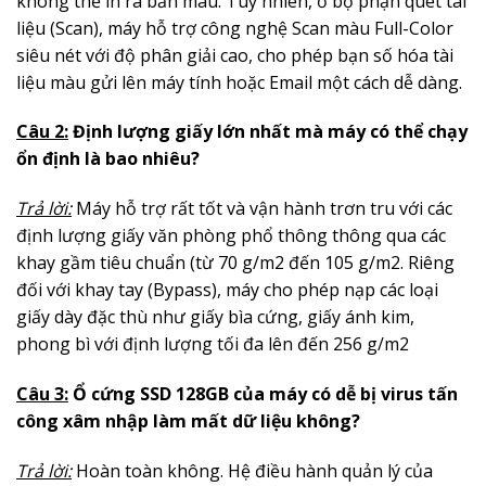
không thể in ra bản màu. Tuy nhiên, ở bộ phận quét tài
liệu (Scan), máy hỗ trợ công nghệ Scan màu Full-Color
siêu nét với độ phân giải cao, cho phép bạn số hóa tài
liệu màu gửi lên máy tính hoặc Email một cách dễ dàng.
Câu 2:
Định lượng giấy lớn nhất mà máy có thể chạy
ổn định là bao nhiêu?
Trả lời:
Máy hỗ trợ rất tốt và vận hành trơn tru với các
định lượng giấy văn phòng phổ thông thông qua các
khay gầm tiêu chuẩn (từ 70 g/m2 đến 105 g/m2. Riêng
đối với khay tay (Bypass), máy cho phép nạp các loại
giấy dày đặc thù như giấy bìa cứng, giấy ánh kim,
phong bì với định lượng tối đa lên đến 256 g/m2
Câu 3:
Ổ cứng SSD 128GB của máy có dễ bị virus tấn
công xâm nhập làm mất dữ liệu không?
Trả lời:
Hoàn toàn không. Hệ điều hành quản lý của