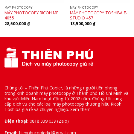
MÁY PHOTOCOPY
MÁY PHOTOCOPY
MÁY PHOTOCOPY RICOH MP
MÁY PHOTOCOPY TOSHIBA E-
4055
STUDIO 457
28,500,000
₫
13,500,000
₫
Chúng tôi – Thiên Phú Copier, là những người tiên phong
trong kinh doanh máy photocopy ở Thành phố Hồ Chí Minh và
khu vực Miền Nam hoạt động từ 2002 năm. Chúng tôi cung
cấp dịch vụ cho các loại máy photocopy thương hiệu Ricoh,
Toshiba giá rẻ và chuyên nghiệp.
xem thêm
.
Điện thoại:
0818 339 039
(Zalo)
Email:
thienphucopierkd@gmail.com