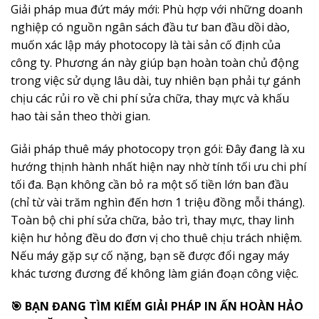
Giải pháp mua đứt máy mới: Phù hợp với những doanh
nghiệp có nguồn ngân sách đầu tư ban đầu dồi dào,
muốn xác lập máy photocopy là tài sản cố định của
công ty. Phương án này giúp bạn hoàn toàn chủ động
trong việc sử dụng lâu dài, tuy nhiên bạn phải tự gánh
chịu các rủi ro về chi phí sửa chữa, thay mực và khấu
hao tài sản theo thời gian.
Giải pháp thuê máy photocopy trọn gói: Đây đang là xu
hướng thịnh hành nhất hiện nay nhờ tính tối ưu chi phí
tối đa. Bạn không cần bỏ ra một số tiền lớn ban đầu
(chỉ từ vài trăm nghìn đến hơn 1 triệu đồng mỗi tháng).
Toàn bộ chi phí sửa chữa, bảo trì, thay mực, thay linh
kiện hư hỏng đều do đơn vị cho thuê chịu trách nhiệm.
Nếu máy gặp sự cố nặng, bạn sẽ được đổi ngay máy
khác tương đương để không làm gián đoạn công việc.
🎯 BẠN ĐANG TÌM KIẾM GIẢI PHÁP IN ẤN HOÀN HẢO