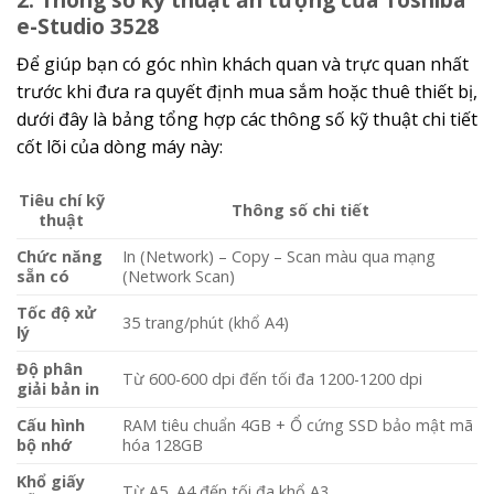
e-Studio 3528
Để giúp bạn có góc nhìn khách quan và trực quan nhất
trước khi đưa ra quyết định mua sắm hoặc thuê thiết bị,
dưới đây là bảng tổng hợp các thông số kỹ thuật chi tiết
cốt lõi của dòng máy này:
Tiêu chí kỹ
Thông số chi tiết
thuật
Chức năng
In (Network) – Copy – Scan màu qua mạng
sẵn có
(Network Scan)
Tốc độ xử
35 trang/phút (khổ A4)
lý
Độ phân
Từ
600-600 dpi
đến tối đa
1200-1200 dpi
giải bản in
Cấu hình
RAM tiêu chuẩn 4GB + Ổ cứng SSD bảo mật mã
bộ nhớ
hóa 128GB
Khổ giấy
Từ A5, A4 đến tối đa khổ A3