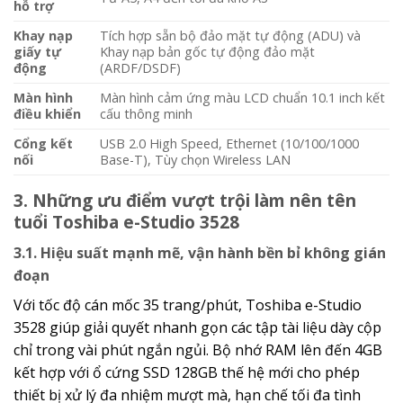
hỗ trợ
Khay nạp
Tích hợp sẵn bộ đảo mặt tự động (ADU) và
giấy tự
Khay nạp bản gốc tự động đảo mặt
động
(ARDF/DSDF)
Màn hình
Màn hình cảm ứng màu LCD chuẩn
10.1 inch
kết
điều khiển
cấu thông minh
Cổng kết
USB 2.0 High Speed, Ethernet (10/100/1000
nối
Base-T), Tùy chọn Wireless LAN
3. Những ưu điểm vượt trội làm nên tên
tuổi Toshiba e-Studio 3528
3.1. Hiệu suất mạnh mẽ, vận hành bền bỉ không gián
đoạn
Với tốc độ cán mốc 35 trang/phút, Toshiba e-Studio
3528 giúp giải quyết nhanh gọn các tập tài liệu dày cộp
chỉ trong vài phút ngắn ngủi. Bộ nhớ RAM lên đến 4GB
kết hợp với ổ cứng SSD 128GB thế hệ mới cho phép
thiết bị xử lý đa nhiệm mượt mà, hạn chế tối đa tình