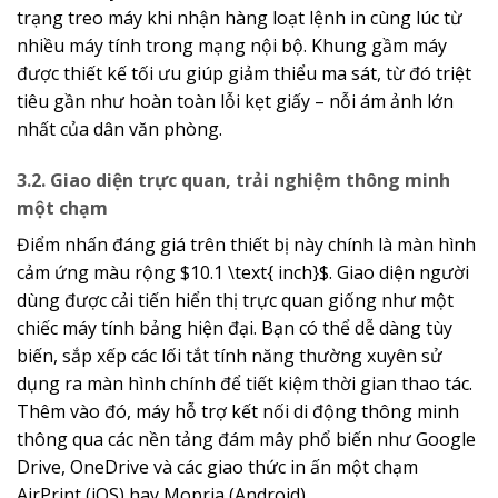
trạng treo máy khi nhận hàng loạt lệnh in cùng lúc từ
nhiều máy tính trong mạng nội bộ. Khung gầm máy
được thiết kế tối ưu giúp giảm thiểu ma sát, từ đó triệt
tiêu gần như hoàn toàn lỗi kẹt giấy – nỗi ám ảnh lớn
nhất của dân văn phòng.
3.2. Giao diện trực quan, trải nghiệm thông minh
một chạm
Điểm nhấn đáng giá trên thiết bị này chính là màn hình
cảm ứng màu rộng
$10.1 \text{ inch}$
. Giao diện người
dùng được cải tiến hiển thị trực quan giống như một
chiếc máy tính bảng hiện đại. Bạn có thể dễ dàng tùy
biến, sắp xếp các lối tắt tính năng thường xuyên sử
dụng ra màn hình chính để tiết kiệm thời gian thao tác.
Thêm vào đó, máy hỗ trợ kết nối di động thông minh
thông qua các nền tảng đám mây phổ biến như Google
Drive, OneDrive và các giao thức in ấn một chạm
AirPrint (iOS) hay Mopria (Android).